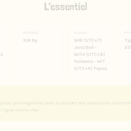
L'essentiel
MONNAIE
FUSEAU
PRI
IDR Rp
WIB (UTC+7)
Typ
Java/Bali ·
23
es
WITA (UTC+8)
Sulawesi · WIT
(UTC+9) Papua
60 jours, prolongeable) pour la plupart des passeports occiden
n ligne moins cher.