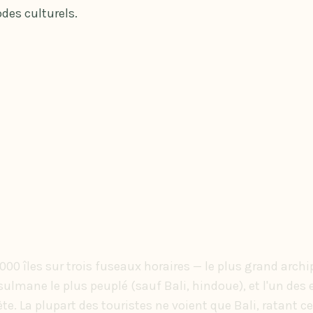
des culturels.
7 000 îles sur trois fuseaux horaires — le plus grand arch
lmane le plus peuplé (sauf Bali, hindoue), et l'un des e
ète. La plupart des touristes ne voient que Bali, ratant c