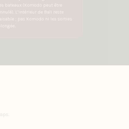
es bateaux (Komodo peut être
nnulé). L'intérieur de Bali reste
aisable ; pas Komodo ni les sorties
longée.
Maps.