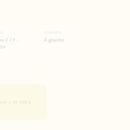
SE
CONDUITE
e C / F ·
À gauche
0V
taux — 35 US$ à