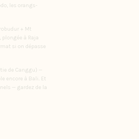
do, les orangs-
Borobudur + Mt
, plongée à Raja
ormat si on dépasse
rtie de Canggu) —
e encore à Bali. Et
nnels — gardez de la