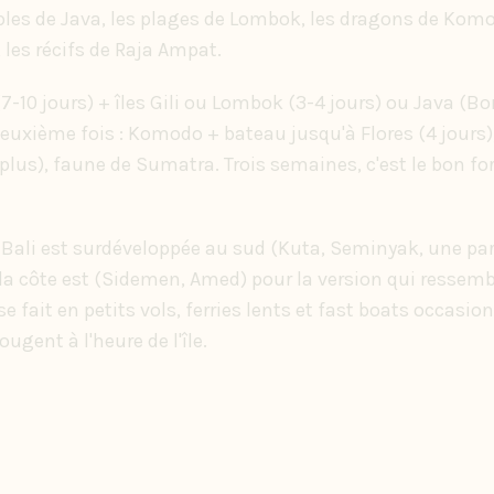
mples de Java, les plages de Lombok, les dragons de Komo
les récifs de Raja Ampat.
 (7-10 jours) + îles Gili ou Lombok (3-4 jours) ou Java (
Deuxième fois : Komodo + bateau jusqu'à Flores (4 jours)
lus), faune de Sumatra. Trois semaines, c'est le bon f
. Bali est surdéveloppée au sud (Kuta, Seminyak, une pa
la côte est (Sidemen, Amed) pour la version qui ressembl
se fait en petits vols, ferries lents et fast boats occasio
ugent à l'heure de l'île.