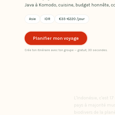
Java à Komodo, cuisine, budget honnête, co
Asie
IDR
€
35
–
€
220
/jour
Planifier mon voyage
Crée ton itinéraire avec ton groupe — gratuit, 30 secondes.
L'Indonésie, c'est 1
pays à majorité musu
biodivers de la plan