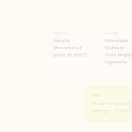
CAPITALE
LANGUE
Jakarta
Indonésien
(Nusantara à
(Bahasa) ·
partir de 2027)
700+ langu
régionales
VISA
Visa à l'arrivée (
l'aéroport, e-VOA e