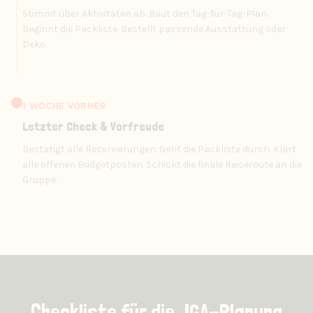
Stimmt über Aktivitäten ab. Baut den Tag-für-Tag-Plan.
Beginnt die Packliste. Bestellt passende Ausstattung oder
Deko.
1 WOCHE VORHER
Letzter Check & Vorfreude
Bestätigt alle Reservierungen. Geht die Packliste durch. Klärt
alle offenen Budgetposten. Schickt die finale Reiseroute an die
Gruppe.
Checkliste für die JGA-Planung