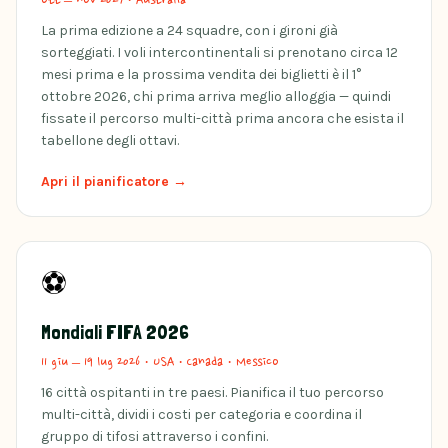
ott – nov 2027
·
Australia
La prima edizione a 24 squadre, con i gironi già
sorteggiati. I voli intercontinentali si prenotano circa 12
mesi prima e la prossima vendita dei biglietti è il 1°
ottobre 2026, chi prima arriva meglio alloggia — quindi
fissate il percorso multi-città prima ancora che esista il
tabellone degli ottavi.
Apri il pianificatore →
⚽
Mondiali FIFA 2026
11 giu – 19 lug 2026
·
USA · Canada · Messico
16 città ospitanti in tre paesi. Pianifica il tuo percorso
multi-città, dividi i costi per categoria e coordina il
gruppo di tifosi attraverso i confini.