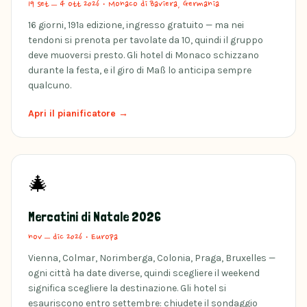
19 set – 4 ott 2026
·
Monaco di Baviera, Germania
16 giorni, 191ª edizione, ingresso gratuito — ma nei
tendoni si prenota per tavolate da 10, quindi il gruppo
deve muoversi presto. Gli hotel di Monaco schizzano
durante la festa, e il giro di Maß lo anticipa sempre
qualcuno.
Apri il pianificatore →
🎄
Mercatini di Natale 2026
nov – dic 2026
·
Europa
Vienna, Colmar, Norimberga, Colonia, Praga, Bruxelles —
ogni città ha date diverse, quindi scegliere il weekend
significa scegliere la destinazione. Gli hotel si
esauriscono entro settembre: chiudete il sondaggio