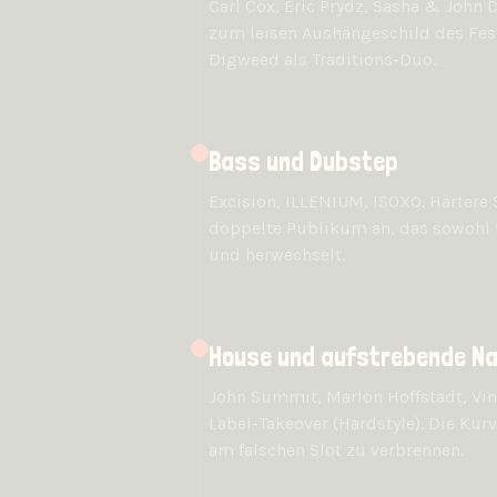
Carl Cox, Eric Prydz, Sasha & John 
zum leisen Aushängeschild des Fest
Digweed als Traditions-Duo.
Bass und Dubstep
Excision, ILLENIUM, ISOXO. Härtere 
doppelte Publikum an, das sowohl f
und herwechselt.
House und aufstrebende N
John Summit, Marlon Hoffstadt, Vint
Label-Takeover (Hardstyle). Die Ku
am falschen Slot zu verbrennen.