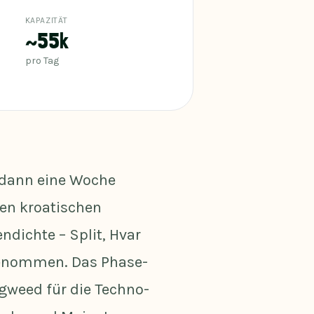
KAPAZITÄT
~55k
pro Tag
 dann eine Woche
den kroatischen
dichte – Split, Hvar
genommen. Das Phase-
igweed für die Techno-