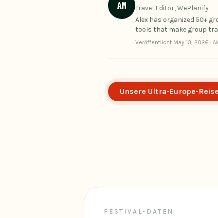
AM
Travel Editor, WePlanify
Alex has organized 50+ gr
tools that make group trav
Veröffentlicht
May 13, 2026
·
Ak
Unsere Ultra-Europe-Reis
FESTIVAL-DATEN