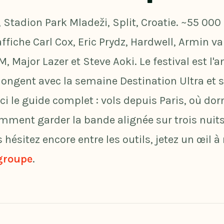
6, Stadion Park Mladeži, Split, Croatie. ~55 00
affiche Carl Cox, Eric Prydz, Hardwell, Armin 
Major Lazer et Steve Aoki. Le festival est l'
longent avec la semaine Destination Ultra et se
ici le guide complet : vols depuis Paris, où dorm
mment garder la bande alignée sur trois nuits f
s hésitez encore entre les outils, jetez un œil à
 groupe
.