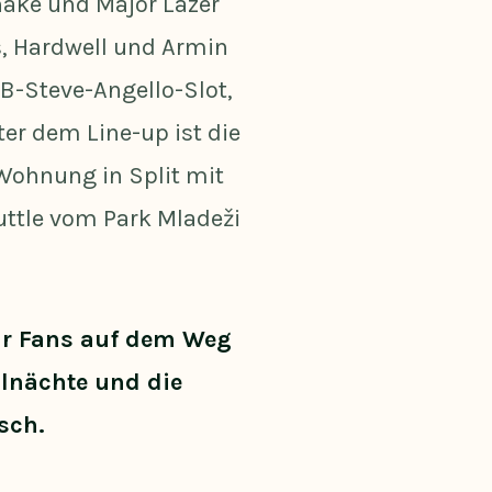
Snake und Major Lazer
s, Hardwell und Armin
2B-Steve-Angello-Slot,
er dem Line-up ist die
 Wohnung in Split mit
huttle vom Park Mladeži
ür Fans auf dem Weg
alnächte und die
sch.