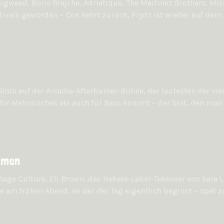
Digweed, Boris Brejcha, Adriatique, The Martinez Brothers, Mis
ivals geworden – Cox kehrt zurück, Prydz ist wieder auf dem 
Slots auf der Arcadia-Afterburner-Bühne, der lautesten der vi
ür Melodisches als auch für Bass kommt – der Slot, den man 
amen
age Culture, Eli Brown, das Hekate-Label-Takeover von Sara L
rve am frühen Abend, an der der Tag eigentlich beginnt – spä