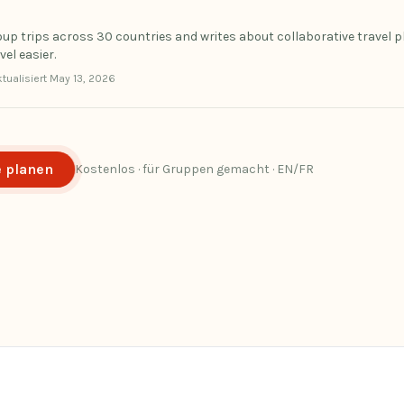
oup trips across 30 countries and writes about collaborative travel 
el easier.
tualisiert
May 13, 2026
e planen
Kostenlos · für Gruppen gemacht · EN/FR