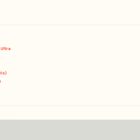
 Ultra
Vis)
n