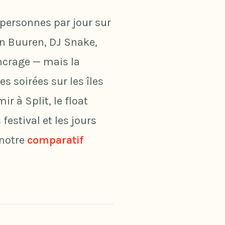
0 personnes par jour sur
van Buuren, DJ Snake,
ancrage — mais la
s soirées sur les îles
ir à Split, le float
estival et les jours
 notre
comparatif