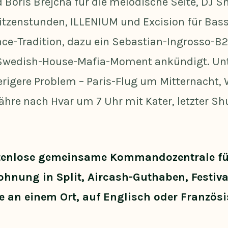
d Boris Brejcha für die melodische Seite, DJ 
itzenstunden, ILLENIUM und Excision für Bas
nce-Tradition, dazu ein Sebastian-Ingrosso-B
n Swedish-House-Mafia-Moment ankündigt. Unt
erigere Problem – Paris-Flug um Mitternacht,
Fähre nach Hvar um 7 Uhr mit Kater, letzter S
ostenlose gemeinsame Kommandozentrale f
Wohnung in Split, Aircash-Guthaben, Festiv
e an einem Ort, auf Englisch oder Französi