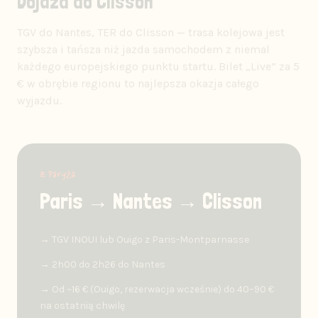
Dojazd do Clisson
TGV do Nantes, TER do Clisson — trasa kolejowa jest
szybsza i tańsza niż jazda samochodem z niemal
każdego europejskiego punktu startu. Bilet „Live” za 5
€ w obrębie regionu to najlepsza okazja całego
wyjazdu.
Z Paryża
Paris → Nantes → Clisson
→ TGV INOUI lub Ouigo z Paris-Montparnasse
→ 2h00 do 2h26 do Nantes
→ Od ~16 € (Ouigo, rezerwacja wcześnie) do 40–90 €
na ostatnią chwilę