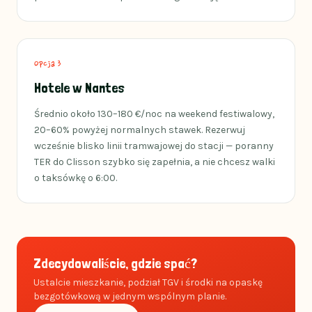
Opcja 3
Hotele w Nantes
Średnio około 130–180 €/noc na weekend festiwalowy,
20–60% powyżej normalnych stawek. Rezerwuj
wcześnie blisko linii tramwajowej do stacji — poranny
TER do Clisson szybko się zapełnia, a nie chcesz walki
o taksówkę o 6:00.
Zdecydowaliście, gdzie spać?
Ustalcie mieszkanie, podział TGV i środki na opaskę
bezgotówkową w jednym wspólnym planie.