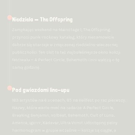
Niedziela — The Offspring
Zamykając weekend na Mainstage 1, The Offspring
przynosi punk-rockowy katalog, który niesamowicie
dobrze się starzeje w zmęczonej niedzielno-wieczornej
publiczności. Ten slot to też najboleśniejsze okno kolizji
festiwalu — A Perfect Circle, Behemoth i inni walczą o tę
samą godzinę.
Pod gwiazdami line-upu
183 artystów na 6 scenach, 85 na Hellfest po raz pierwszy.
Nazwy, które warto mieć na radarze: A Perfect Circle,
Breaking Benjamin, Volbeat, Behemoth, Cult of Luna,
Amenra, Igorrr, Kadavar, Ultra Vomit. Udostępnij pełny
harmonogram w grupie wcześnie — kolizje są ciągłe, a