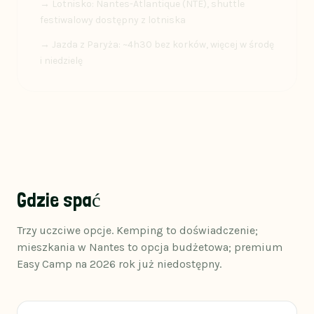
→ Lotnisko: Nantes-Atlantique (NTE), shuttle
festiwalowy dostępny z lotniska
→ Jazda z Paryża: ~4h30 bez korków, więcej w środę
i niedzielę
Gdzie spać
Trzy uczciwe opcje. Kemping to doświadczenie;
mieszkania w Nantes to opcja budżetowa; premium
Easy Camp na 2026 rok już niedostępny.