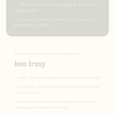
→ TER Nantes–Clisson: co godzinę, 16–30 min, 5 € z
biletem „Live”
→ Ze stacji w Clisson na teren: 20 min pieszo lub
krótki płatny shuttle
Z Lille, Brukseli, samochodem lub samolotem
Inne trasy
→ Lille → Nantes bezpośrednim TGV w ~4h, od ~37 €
→ Bruksela → Nantes jeden bezpośredni TGV/dzień,
~4h47, od ~20 €
→ Samochód: darmowe parkingi wschód/zachód z
darmowymi shuttle'ami na teren