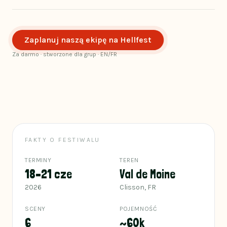
Zaplanuj naszą ekipę na Hellfest
Za darmo · stworzone dla grup · EN/FR
FAKTY O FESTIWALU
TERMINY
TEREN
18–21 cze
Val de Moine
2026
Clisson, FR
SCENY
POJEMNOŚĆ
6
~60k