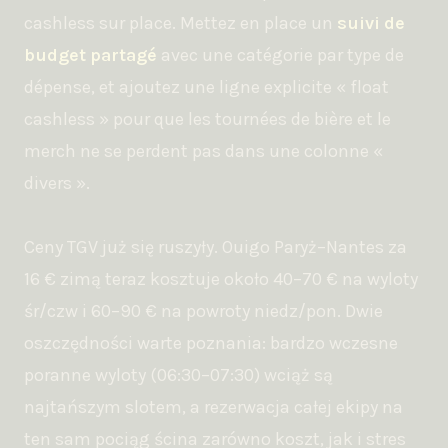
cashless sur place. Mettez en place un
suivi de
budget partagé
avec une catégorie par type de
dépense, et ajoutez une ligne explicite « float
cashless » pour que les tournées de bière et le
merch ne se perdent pas dans une colonne «
divers ».
Ceny TGV już się ruszyły. Ouigo Paryż–Nantes za
16 € zimą teraz kosztuje około 40–70 € na wyloty
śr/czw i 60–90 € na powroty niedz/pon. Dwie
oszczędności warte poznania: bardzo wczesne
poranne wyloty (06:30–07:30) wciąż są
najtańszym slotem, a rezerwacja całej ekipy na
ten sam pociąg ścina zarówno koszt, jak i stres