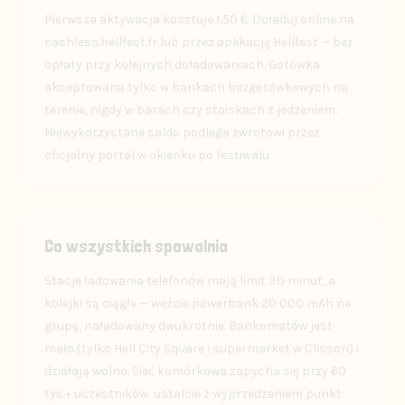
Pierwsza aktywacja kosztuje 1,50 €. Doładuj online na
cashless.hellfest.fr lub przez aplikację Hellfest — bez
opłaty przy kolejnych doładowaniach. Gotówka
akceptowana tylko w bankach bezgotówkowych na
terenie, nigdy w barach czy stoiskach z jedzeniem.
Niewykorzystane saldo podlega zwrotowi przez
oficjalny portal w okienku po festiwalu.
Co wszystkich spowalnia
Stacje ładowania telefonów mają limit 30 minut, a
kolejki są ciągłe — weźcie powerbank 20 000 mAh na
grupę, naładowany dwukrotnie. Bankomatów jest
mało (tylko Hell City Square i supermarket w Clisson) i
działają wolno. Sieć komórkowa zapycha się przy 60
tys.+ uczestników: ustalcie z wyprzedzeniem punkt